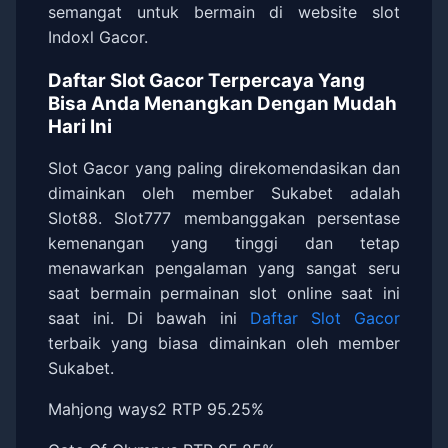
semangat untuk bermain di website slot
Indoxl Gacor.
Daftar Slot Gacor Terpercaya Yang
Bisa Anda Menangkan Dengan Mudah
Hari Ini
Slot Gacor yang paling direkomendasikan dan
dimainkan oleh member Sukabet adalah
Slot88. Slot777 membanggakan persentase
kemenangan yang tinggi dan tetap
menawarkan pengalaman yang sangat seru
saat bermain permainan slot online saat ini
saat ini. Di bawah ini
Daftar Slot Gacor
terbaik yang biasa dimainkan oleh member
Sukabet.
Mahjong ways2 RTP 95.25%