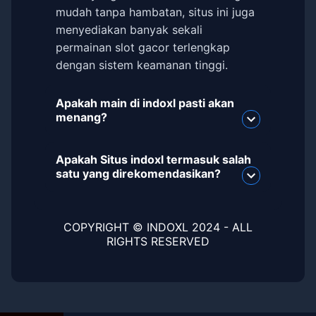
mudah tanpa hambatan, situs ini juga
menyediakan banyak sekali
permainan slot gacor terlengkap
dengan sistem keamanan tinggi.
Apakah main di indoxl pasti akan
menang?
Apakah Situs indoxl termasuk salah
satu yang direkomendasikan?
COPYRIGHT © INDOXL 2024 - ALL
RIGHTS RESERVED