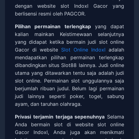
dengan website slot Indoxl Gacor yang
berlisensi resmi oleh PAGCOR.
Pilihan permainan terlengkap
yang dapat
kalian mainkan Keistimewaan selanjutnya
yang didapat ketika bermain judi slot online
Gacor di website
Slot Online Indoxl
adalah
mendapatkan pilihan permainan terlengkap
dibandingkan situs Slot88 lainnya. Judi online
utama yang ditawarkan tentu saja adalah judi
slot online. Permainan slot unggulannya saja
berjumlah ribuan judul. Belum lagi permainan
judi lainnya seperti poker, togel, sabung
ayam, dan taruhan olahraga.
Privasi terjamin terjaga sepenuhnya
Selama
Anda bermain slot di website slot online
Gacor Indoxl, Anda juga akan menikmati