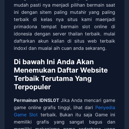
mudah pasti nya menjadi pilihan bermain saat
ini dengan sitem paling mutahir yang paling
terbaik di kelas nya situs kami maenjadi
primadona tempat bermain slot online di
idonesia dengan server thailan terbaik. mulai
daftarkan akun kalian di situs web terbaik
indoxl dan mualai aih cuan anda sekarang.
Di bawah Ini Anda Akan
Menemukan Daftar Website
Terbaik Terutama Yang
Terpopuler
Permainan IDNSL0T
Jika Anda mencari game
game online grafis tinggi, lihat dari
Penyedia
Game Slot
terbaik. Bukan itu saja Game ini
memiliki grafis yang sangat bagus dan
memiliki mekanisme game sederhana yang