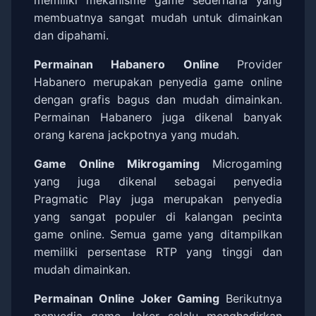
membuatnya sangat mudah untuk dimainkan
dan dipahami.
Permainan Habanero Online
Provider
Habanero merupakan penyedia game online
dengan grafis bagus dan mudah dimainkan.
Permainan Habanero juga dikenal banyak
orang karena jackpotnya yang mudah.
Game Online Mikrogaming
Microgaming
yang juga dikenal sebagai penyedia
Pragmatic Play juga merupakan penyedia
yang sangat populer di kalangan pecinta
game online. Semua game yang ditampilkan
memiliki persentase RTP yang tinggi dan
mudah dimainkan.
Permainan Online Joker Gaming
Berikutnya
penyedia game Joker selalu menghadirkan