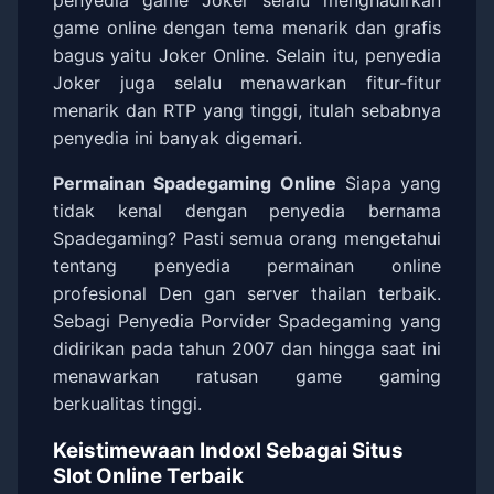
game online dengan tema menarik dan grafis
bagus yaitu Joker Online. Selain itu, penyedia
Joker juga selalu menawarkan fitur-fitur
menarik dan RTP yang tinggi, itulah sebabnya
penyedia ini banyak digemari.
Permainan Spadegaming Online
Siapa yang
tidak kenal dengan penyedia bernama
Spadegaming? Pasti semua orang mengetahui
tentang penyedia permainan online
profesional Den gan server thailan terbaik.
Sebagi Penyedia Porvider Spadegaming yang
didirikan pada tahun 2007 dan hingga saat ini
menawarkan ratusan game gaming
berkualitas tinggi.
Keistimewaan Indoxl Sebagai Situs
Slot Online Terbaik